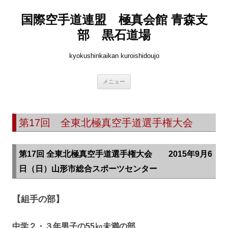
国際空手道連盟 極真会館 青森支
部 黒石道場
kyokushinkaikan kuroishidoujo
コ
メニュー
ン
テ
ン
ツ
へ
第17回 全東北極真空手道選手権大会
ス
キ
ッ
プ
第17回 全東北極真空手道選手権大会 2015年9月6
日（日）山形市総合スポーツセンター
【組手の部】
中学２・３年男子の55㎏未満の部