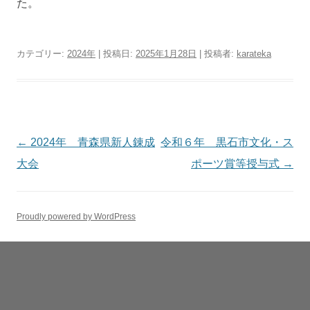
た。
カテゴリー:
2024年
| 投稿日:
2025年1月28日
|
投稿者:
karateka
投
←
2024年 青森県新人錬成
令和６年 黒石市文化・ス
稿
大会
ポーツ賞等授与式
→
ナ
ビ
Proudly powered by WordPress
ゲ
ー
シ
ョ