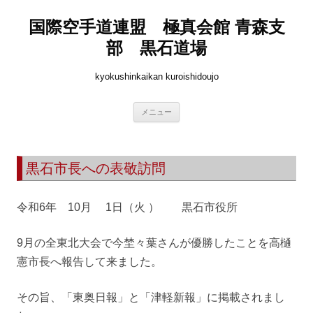
国際空手道連盟 極真会館 青森支
部 黒石道場
kyokushinkaikan kuroishidoujo
コ
メニュー
ン
テ
ン
ツ
へ
黒石市長への表敬訪問
ス
キ
ッ
プ
令和6年 10月 1日（火 ） 黒石市役所
9月の全東北大会で今埜々葉さんが優勝したことを高樋
憲市長へ報告して来ました。
その旨、「東奥日報」と「津軽新報」に掲載されまし