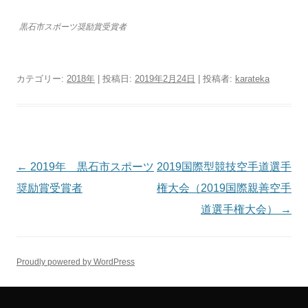
黒石市スポーツ奨励賞受賞者
カテゴリー:
2018年
| 投稿日:
2019年2月24日
|
投稿者:
karateka
投
←
2019年 黒石市スポーツ
2019国際型競技空手道選手
稿
奨励賞受賞者
権大会（2019国際親善空手
ナ
道選手権大会）
→
ビ
ゲ
Proudly powered by WordPress
ー
シ