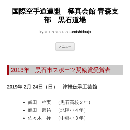
国際空手道連盟 極真会館 青森支
部 黒石道場
kyokushinkaikan kuroishidoujo
コ
メニュー
ン
テ
ン
ツ
へ
2018年 黒石市スポーツ奨励賞受賞者
ス
キ
ッ
プ
2019年 2月 24日（日） 津軽伝承工芸館
鶴田 梓実 （黒石高校２年）
鶴田 應祐 （北陽小４年）
佐々木 禅 （中郷小３年）